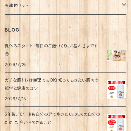
五龍神セット
うつ・パニック
金龍セット
BLOG
冷え
青龍セット
夏休みスタート！毎日のご飯づくり、お疲れさまです
飛蚊症
😊
赤龍セット
2026/7/25
不眠
白龍セット
ガチな筋トレは無理でもOK！知っておきたい筋肉の
雑学と健康のコツ
黒龍セット
2026/7/18
5年後、10年後も自分の足で歩きたい。未来の自分の
ために、今からできること