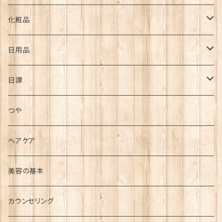
ダイエット
化粧品
疾患
スキンケア・基礎化粧品
日用品
高血圧
疲れ・痛み
メイクアップ用品
バスアイテム
日課
糖尿病
腰痛
ストレス
大セレブシリーズ
その他
毎日の日課
つや
便秘
肩こり
美容
毎食前の日課
ヘアケア
花粉症
頭痛
シミ
若返り・健康維持
毎朝の日課
美容の基本
アトピー
シワ
カウンセリング
むくみ