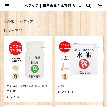
ヘアケア | 銀座まるかん専門店 オ
ーロラ
HOME
ヘアケア
ヒット商品
ちょう龍 【腸内革命】 腸活 オリ
水龍
ゴ乳酸
¥12,960
¥12,960