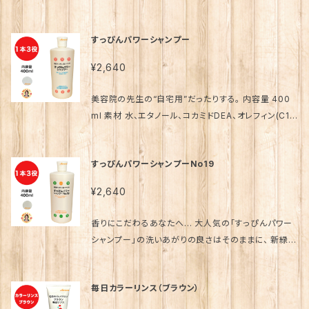
ンプーです。 内容量 400ml 全成分表示 水、ヒマシ油、
トリデセス硫酸Na、ラウロアンホ酢酸Na、コカミドME
すっぴんパワーシャンプー
A、海塩、塩化Na、クエン酸、香料、フェノキシエタノー
ル、メチルパラベン、トコフェロール、EDTA-2Na 発売
¥2,640
元 （株）銀座まるかん日本漢方研究所 製造販売元
(株)プロティア 販売事業者名 銀座まるかん専門店オ
美容院の先生の“自宅用”だったりする。 内容量 400
ーロラ 代表 篠澤貴美枝 ～ 使用上のご注意 ～ ●お
ml 素材 水、エタノール、コカミドDEA、オレフィン(C14
肌に異常が生じてないかよく注意して使用してくださ
-16)スルホン酸Na、ココイルグルタミン酸TEA、ラウリ
い。。 ● お肌に合わない時は、ご使用をおやめくださ
ルベタイン、コカミドプロピルベタイン、チャ葉エキス、
い。 斎藤一人 さいとうひとり 斉藤一人 ひとりさん 銀
すっぴんパワーシャンプーNo19
セイヨウハッカ葉エキス、ホップエキス、褐藻エキス、カ
座まるかん まるかん 公式ショップ 正規店 正規品 専門
ミツレエキス、シソエキス、加水分解コラーゲン、チシマ
店 日本漢方研究所 オンライン ショップ コスメ 化粧品
¥2,640
ザサ水、海塩、竹酢液、酢酸、酢酸Na、ナイアシンアミ
元気 キレイ 美容 生活習慣 老化 喫煙 飲酒 栄養不足
ド、セテアレス-60ミリスチルグリコール、ポリクオタニ
ストレス 紫外線 食品添加物 ペット 陽性 陰性 体質 波
香りにこだわるあなたへ… 大人気の「すっぴんパワー
ウム-10、BG、乳酸Na、PPG-2-デセス-12、グリセリ
動 因果 解消 浄化 神的配合 八大龍王 水晶 ポイント
シャンプー」の洗いあがりの良さはそのままに、 新緑の
ン、ラウレス-5、ラウロアンホ酢酸Na、カキタンニン、塩
龍眼 愛弟子 柴村恵美子 宮本真由美 舛岡はなゑ みっ
中にいるような爽やかな香りをプラスしました。 内容量
化Na、タウリン、DPG、リン酸3Na、クエン酸Na、BH
ちゃん先生 芦川裕子 千葉純一 宇野信行 遠藤忠夫 金
400ml 全成分表示 水、エタノール、コカミドDEA、オレ
T、ポリソルベート80、パントテン酸Ca、ヒドロキシプ
毎日カラーリンス（ブラウン）
龍 水素 スイソムリエ 近未来メイクアドバイザー 美開
フィン(C14-16)スルホン酸Na、ココイルグルタミン酸T
ロピルキトサン、クオタニウム-73、イノシトール、オレ
運メイクアップアーティスト 大宇宙エネルギー療法 天
EA、ラウリルベタイン、コカミドプロピルベタイン、セテ