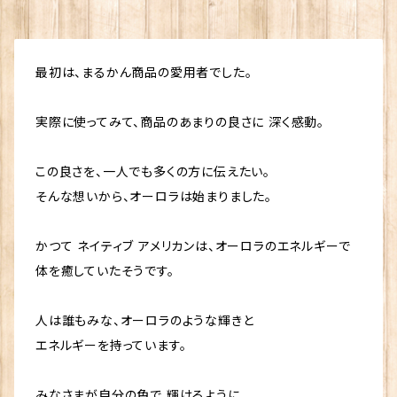
イ 美容 生活習慣 老化 喫煙 飲酒 栄養不足 ストレス
ある黒髪になります。 内容量 125ml 素材 水、セタノー
(株)プロティア 販売事業者名 銀座まるかん専門店オ
PG、ジメチコン、シクロメチコン、パーシック油、アルニ
紫外線 食品添加物 ペット 陽性 陰性 体質 波動 因果
ル、ベンジルアルコール、キャンデリラロウ、グリコール
ーロラ 代表 篠澤貴美枝 ～ 使用上のご注意 ～ ●お
カ花エキス、モモ葉エキス、ローズマリーエキス、キダチ
解消 浄化 神的配合 八大龍王 水晶 ポイント 龍眼 愛
酸、ミツロウ、リン酸、パルミトイルメチルタウリンNa、セ
肌に異常が生じてないかよく注意して使用してくださ
アロエエキス-2、スクワラン、ミネラルオイル ～～～～
弟子 柴村恵美子 宮本真由美 舛岡はなゑ みっちゃん
テス-13、(C14-16)オレフィンスルホン酸Na、ミリスチ
最初は、まるかん商品の愛用者でした。
い。。 ● お肌に合わない時は、ご使用をおやめくださ
～～～～～～～～～～ （注）航空便に対応していませ
先生 芦川裕子 千葉純一 宇野信行 遠藤忠夫 金龍 水
ン酸イソプロピル、ステアリン酸グリセリル、キサンタン
い。 斎藤一人 さいとうひとり 斉藤一人 ひとりさん 銀
ん。 発売元 （株）銀座まるかん日本漢方研究所 製造販
素 スイソムリエ 近未来メイクアドバイザー 美開運メイ
ガム、エトキシグリコール、アンモニア水、橙205、黒40
座まるかん まるかん 公式ショップ 正規店 正規品 専門
売元 (株)プロティア 販売事業者名 銀座まるかん専門
実際に使ってみて、商品のあまりの良さに 深く感動。
クアップアーティスト 大宇宙エネルギー療法 天国言葉
1、紫401、赤107、ヘキシルデカノ—ル、メチルパラベン
店 日本漢方研究所 オンライン ショップ コスメ 化粧品
店オーロラ 代表 篠澤貴美枝 ～ 使用上のご注意 ～
歩き元気 ひざこし命 青汁酢 パニウツ元気 ワカスギー
発売元 （株）銀座まるかん日本漢方研究所 製造販売元
元気 キレイ 美容 生活習慣 老化 喫煙 飲酒 栄養不足
●お肌に異常が生じてないかよく注意して使用してくだ
この良さを、一人でも多くの方に伝えたい。
ル
(株)プロティア 販売事業者名 銀座まるかん専門店オ
ストレス 紫外線 食品添加物 ペット 陽性 陰性 体質 波
さい。。 ● お肌に合わない時は、ご使用をおやめくださ
ーロラ 代表 篠澤貴美枝 ～ 使用上のご注意 ～ ●お
そんな想いから、オーロラは始まりました。
動 因果 解消 浄化 神的配合 八大龍王 水晶 ポイント
い。 斎藤一人 さいとうひとり 斉藤一人 ひとりさん 銀
肌に異常が生じてないかよく注意して使用してくださ
龍眼 愛弟子 柴村恵美子 宮本真由美 舛岡はなゑ みっ
座まるかん まるかん 公式ショップ 正規店 正規品 専門
い。。 ● お肌に合わない時は、ご使用をおやめくださ
かつて ネイティブ アメリカンは、オーロラのエネルギーで
ちゃん先生 芦川裕子 千葉純一 宇野信行 遠藤忠夫 金
店 日本漢方研究所 オンライン ショップ コスメ 化粧品
い。 斎藤一人 さいとうひとり 斉藤一人 ひとりさん 銀
龍 水素 スイソムリエ 近未来メイクアドバイザー 美開
元気 キレイ 美容 生活習慣 老化 喫煙 飲酒 栄養不足
体を癒していたそうです。
座まるかん まるかん 公式ショップ 正規店 正規品 専門
運メイクアップアーティスト 大宇宙エネルギー療法 天
ストレス 紫外線 食品添加物 ペット 陽性 陰性 体質 波
店 日本漢方研究所 オンライン ショップ コスメ 化粧品
国言葉 歩き元気 ひざこし命 青汁酢 パニウツ元気 ワカ
動 因果 解消 浄化 神的配合 八大龍王 水晶 ポイント
人は誰もみな、オーロラのような輝きと
元気 キレイ 美容 生活習慣 老化 喫煙 飲酒 栄養不足
スギール
龍眼 愛弟子 柴村恵美子 宮本真由美 舛岡はなゑ みっ
ストレス 紫外線 食品添加物 ペット 陽性 陰性 体質 波
エネルギーを持っています。
ちゃん先生 芦川裕子 千葉純一 宇野信行 遠藤忠夫 金
動 因果 解消 浄化 神的配合 八大龍王 水晶 ポイント
龍 水素 スイソムリエ 近未来メイクアドバイザー 美開
龍眼 愛弟子 柴村恵美子 宮本真由美 舛岡はなゑ みっ
みなさまが自分の色で 輝けるように
運メイクアップアーティスト 大宇宙エネルギー療法 天