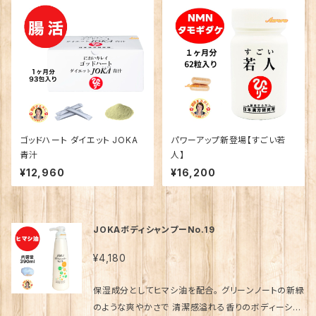
ゴッドハート ダイエット JOKA
パワーアップ新登場【すごい若
青汁
人】
¥12,960
¥16,200
JOKAボディシャンプーNo.19
¥4,180
保湿成分としてヒマシ油を配合。 グリーンノートの新緑
のような爽やかさで 清潔感溢れる香りのボディーシャ