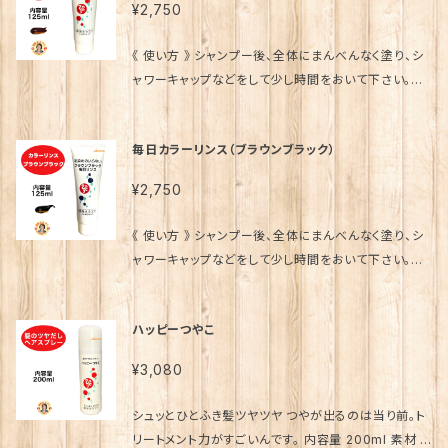
ス-8リン酸Na、レモン果皮油、グレープフルーツ果皮
¥2,750
国言葉 歩き元気 ひざこし命 青汁酢 パニウツ元気 ワカ
アレス-60ミリスチルグリコール、フェノキシエタノー
油、ベルガモット果実油、ローマカミツレ花油、香料、フ
スギール
ル、ポリクオタニウム-10、BG、香料、乳酸Na、PPG-2-
ェノキシエタノール 発売元 （株）銀座まるかん日本漢方
《 使い方 》 シャンプー後、全体にまんべんなく塗り、シ
デセス-12、グリセリン、ラウレス-5、ラウロアンホ酢酸
研究所 製造販売元 (株)プロティア 販売事業者名 銀
ャワーキャップなどをして少し時間をおいて下さい。早
Na、カキタンニン、塩化Na、チャ葉エキス、加水分解コ
座まるかん専門店オーロラ 代表 篠澤貴美枝 ～ 使用
く染めたい場合はシャンプー前に全体にブラシなどで、
ラーゲン、タウリン、BHT、クエン酸Na、リン酸3Na、酢
上のご注意 ～ ●お肌に異常が生じてないかよく注意
まんべんなく塗ってから、シャワーキャップなどをして少
酸、酢酸Na、セイヨウハッカ葉エキス、ポリソルベート8
毎日カラーリンス（ブラウンブラック）
して使用してください。。 ● お肌に合わない時は、ご使
し時間をおいてから洗い流してみて下さい。 髪をふく時
0、パントテン酸Ca、チシマザサ水、クオタニウム-73、
用をおやめください。 斎藤一人 さいとうひとり 斉藤一
などバスタオルに色がつきやすいので、専用に１枚ご用
イノシトール、ナイアシンアミド、ホップエキス、ヒドロキ
¥2,750
人 ひとりさん 銀座まるかん まるかん 公式ショップ 正
意されることをオススメします。 ※ 直接手で触ると、手
シプロピルキトサン、海塩、竹酢液、オレス-8リン酸Na、
規店 正規品 専門店 日本漢方研究所 オンライン ショ
にも色がついてしまう事がありますので 手袋やブラシ
褐藻エキス、カミツレ花エキス、シソエキス 発売元
《 使い方 》 シャンプー後、全体にまんべんなく塗り、シ
ップ コスメ 化粧品 元気 キレイ 美容 生活習慣 老化
などのご使用がオススメです。 毎日すれば、毎日明るい
（株）銀座まるかん日本漢方研究所 製造販売元 (株)プ
ャワーキャップなどをして少し時間をおいて下さい。早
喫煙 飲酒 栄養不足 ストレス 紫外線 食品添加物 ペッ
髪になります。 内容量 125ml 素材 水、セタノール、ベ
ロティア 販売事業者名 銀座まるかん専門店オーロラ
く染めたい場合はシャンプー前に全体にブラシなどで、
ト 陽性 陰性 体質 波動 因果 解消 浄化 神的配合 八大
ンジルアルコール、キャンデリラロウ、グリコール酸、ミ
代表 篠澤貴美枝 ～ 使用上のご注意 ～ ●お肌に異常
まんべんなく塗ってから、シャワーキャップなどをして少
龍王 水晶 ポイント 龍眼 愛弟子 柴村恵美子 宮本真由
ツロウ、リン酸、パルミトイルメチルタウリンNa、セテス-
ハッピーつやこ
が生じてないかよく注意して使用してください。。 ● お
し時間をおいてから洗い流してみて下さい。 髪をふく時
美 舛岡はなゑ みっちゃん先生 芦川裕子 千葉純一 宇
13、(C14-16)オレフィンスルホン酸Na、ミリスチン酸イ
肌に合わない時は、ご使用をおやめください。 斎藤一
などバスタオルに色がつきやすいので、専用に１枚ご用
野信行 遠藤忠夫 金龍 水素 スイソムリエ 近未来メイ
ソプロピル、ステアリン酸グリセリル、キサンタンガム、
¥3,080
人 さいとうひとり 斉藤一人 ひとりさん 銀座まるかん
意されることをオススメします。 ※ 直接手で触ると、手
クアドバイザー 美開運メイクアップアーティスト 大宇
エトキシグリコール、アンモニア水、橙205、黒401、紫4
まるかん 公式ショップ 正規店 正規品 専門店 日本漢
にも色がついてしまう事がありますので 手袋やブラシ
宙エネルギー療法 天国言葉 歩き元気 ひざこし命 青汁
01、赤106、ヘキシルデカノ—ル、メチルパラベン 発売
シュッとひとふき髪ツヤツヤ つやが出るのは当り前。ト
方研究所 オンライン ショップ コスメ 化粧品 元気 キレ
などのご使用がオススメです。 毎日すれば、毎日ツヤの
酢 パニウツ元気 ワカスギール
元 （株）銀座まるかん日本漢方研究所 製造販売元
リートメント力がすごいんです。 内容量 200ml 素材 L