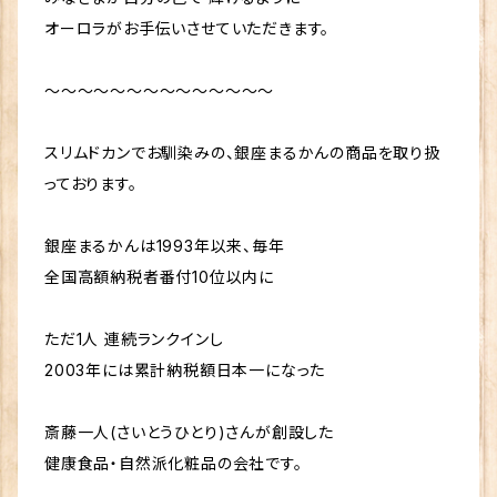
ちゃん先生 芦川裕子 千葉純一 宇野信行 遠藤忠夫 金
国言葉 歩き元気 ひざこし命 青汁酢 パニウツ元気 ワカ
オーロラがお手伝いさせていただきます。
龍 水素 スイソムリエ 近未来メイクアドバイザー 美開
スギール
運メイクアップアーティスト 大宇宙エネルギー療法 天
～～～～～～～～～～～～～～
国言葉 歩き元気 ひざこし命 青汁酢 パニウツ元気 ワカ
スギール
スリムドカンでお馴染みの、銀座まるかんの商品を取り扱
っております。
銀座まるかんは1993年以来、毎年
全国高額納税者番付10位以内に
ただ1人 連続ランクインし
2003年には累計納税額日本一になった
斎藤一人(さいとうひとり)さんが創設した
健康食品・自然派化粧品の会社です。