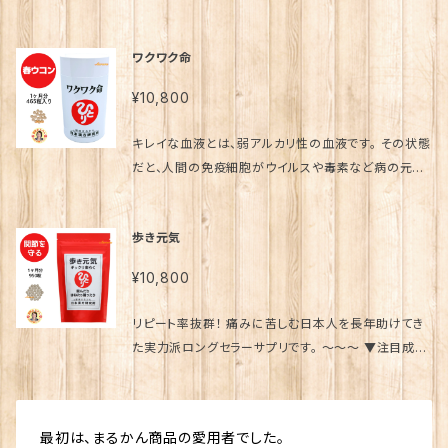
リ！ ・ぐっすり、スッキリ、てきぱき動ける！ ・リラックスし
て、やる気も出てくる！ などなど、嬉しいお声が沢山届
ワクワク命
いております。 ～～～～～～～～ 腸は栄養の吸収、老
廃物の排出を担っており、免疫や血液の質に対して大
¥10,800
きな影響を与えます。全身に影響を与えることから「第
２の脳」とも呼ばれる重要な器官です。 そんな腸をキレ
キレイな血液とは、弱アルカリ性の血液です。 その状態
イにするために「善玉菌を取る」「善玉菌の餌になる食
だと、人間の免疫細胞がウイルスや毒素など病の元を
物繊維などを取る」などの方法が一般的に行われま
排除してくれます。 血液が汚れていると、その仕組みが
す。 しかし腸内細菌のバランスは指紋と同じで１人１人
上手く働かず、病になりやすくなります。 健康のカギは、
違いますので、その成分が合う人もいれば合わない人
歩き元気
「血液の浄化」です。 ～～～ ▼注目成分 血液を浄化し
もいます。ですが「オリゴ乳酸」はどんな人の腸でも完全
て、免疫力を上げる。 「春ウコン」 ～～～ ▼原材料名
に働くことができるスゴイ成分です♪ ～～～～～～～
¥10,800
春ウコン（国内製造）、キトグルカン、ミルクオリゴ糖、 シ
～ ▼原材料名 ガラクトオリゴ糖粉末(国内製造)、難消
ャンピニオンエキス末、ビフィズス菌末（乳成分を含
化性デキストリン、デキストリン、オリーブ果実エキス、
リピート率抜群！ 痛みに苦しむ日本人を長年助けてき
む）/ 結晶セルロース、ショ糖脂肪酸エステル、二酸化ケ
バコバモニエラ抽出物、乳酸菌生產物質粉末(大豆.乳
た実力派ロングセラーサプリです。 ～～～ ▼注目成分
イ素 ～～～ ▼免疫力を最大限にまで引き上げる！ 『ワ
酸菌)ベニクスノキタケエキス末、トゥルシー抽出物、黒
関節痛、骨粗鬆症、美容、ストレス・・・幅広く効く 『カル
クワク命』 価格 10,000円（税別） 内容量 465粒
梅・ケイケットウ・ウコン混合エキス、乳酸菌(殺菌)、ユ
シウム』×『コラーゲン』 体内の細胞の材料となるコラ
（約1ヵ月分） ※1日10～30粒を目安にお飲みくださ
ーグレナ、黒コショウ オイル、ウコンエキス,乳酸、結晶
ーゲンの合成を助け さらに日々ストレスで消耗されが
い。 発売元 （株）銀座まるかん日本漢方研究所 製造販
最初は、まるかん商品の愛用者でした。
セルロース、ヒマワリレシチン、貝カルシウム、ケルセチ
ちなカルシウムを しっかり補給できます。 そうすること