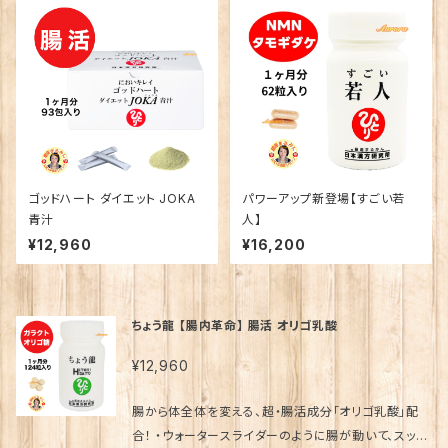
ゴッドハート ダイエット JOKA
パワーアップ新登場【すごい若
青汁
人】
¥12,960
¥16,200
ちょう龍 【腸内革命】 腸活 オリゴ乳酸
¥12,960
腸から体全体を変える、超・腸活成分「オリゴ乳酸」配
合！ ・ウォータースライダーのように腸が動いて、スッキ