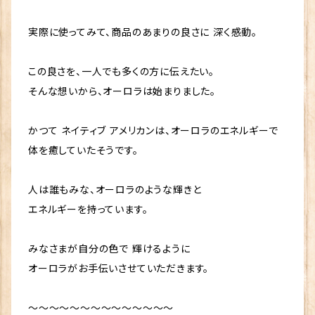
売元 (株)プロティア 販売事業者名 銀座まるかん専門
ン、加工デンプン、ショ糖脂肪酸エステル、微粒二酸化ケ
で、肉体的な痛みと、精神的な痛み そのどちらにも高
店オーロラ 代表 篠澤貴美枝 ～ 使用上のご注意 ～
イ素、(原材料の一部に大豆、乳を含む) ～～～～～～
い効果が期待できます。 ～～～ ▼原材料名 コラーゲ
実際に使ってみて、商品のあまりの良さに 深く感動。
● 原材料を確認の上、食物アレルギーある方は お召
～～ ▼内容量 124粒（約1ヶ月分） 発売元 （株）銀座ま
ンペプチド、ミルクオリゴ糖、米胚芽抽出物、ヒジキ末、
し上がりにならないでください。 ● 体質に合わない場
るかん日本漢方研究所 製造販売元 (株)プロティア 販
塩化ナトリウム(自然塩)、サメ軟骨抽出物
この良さを、一人でも多くの方に伝えたい。
合は、ご利用を中止してください。 ● 小さなお子様の
売事業者名 銀座まるかん専門店オーロラ 代表 篠澤貴
(コンドロイチン含有)、ビフィズス菌末、明日葉末、グル
手の届かないところに保管してください。 ● 妊娠中、
そんな想いから、オーロラは始まりました。
美枝 ～ 使用上のご注意 ～ ● 原材料を確認の上、食
コサミン(エビ、カニ由来) ～～～ ▼飲めば違いがわか
授乳中、薬を服用されている方、通院中の方は医師に
物アレルギーある方は お召し上がりにならないでくだ
る！リピート率抜群の頼れる相棒 『歩き元気』 価格 1
相談の上、ご利用ください。 食生活は、主食、主菜、副菜
かつて ネイティブ アメリカンは、オーロラのエネルギーで
さい。 ● 体質に合わない場合は、ご利用を中止してく
0,000円（税別） 内容量 約950粒（約1か月分） ※1
を基本に、食事のバランスを。 ※効果には個人差があ
ださい。 ● 小さなお子様の手の届かないところに保
日30～60粒を目安にお飲みください。 発売元 （株）銀
体を癒していたそうです。
ります。 斎藤一人 さいとうひとり 斉藤一人 ひとりさん
管してください。 ● 妊娠中、授乳中、薬を服用されてい
座まるかん日本漢方研究所 製造販売元 (株)プロティ
銀座まるかん まるかん 公式ショップ 正規店 正規品 専
る方、通院中の方は医師に相談の上、ご利用ください。
ア 販売事業者名 銀座まるかん専門店オーロラ 代表
人は誰もみな、オーロラのような輝きと
門店 日本漢方研究所 月間優良ショップ オンライン シ
食生活は、主食、主菜、副菜を基本に、食事のバランス
篠澤貴美枝 ～ 使用上のご注意 ～ ● 原材料を確認の
ョップ サプリ サプリメント 健康食品 元気 キレイ 美容
エネルギーを持っています。
を。 ※効果には個人差があります。 斎藤一人 さいとう
上、食物アレルギーある方は お召し上がりにならない
生活習慣 老化 喫煙 飲酒 栄養不足 ストレス 紫外線
ひとり 斉藤一人 ひとりさん 銀座まるかん まるかん 公
でください。 ● 体質に合わない場合は、ご利用を中止
食品添加物 ペット 陽性 陰性 体質 波動 因果 解消 浄
みなさまが自分の色で 輝けるように
式ショップ 正規店 正規品 専門店 日本漢方研究所 月
してください。 ● 小さなお子様の手の届かないところ
化 神的配合 八大龍王 水晶 ポイント 龍眼 愛弟子 柴
間優良ショップ オンライン ショップ サプリ サプリメント
に保管してください。 ● 妊娠中、授乳中、薬を服用され
オーロラがお手伝いさせていただきます。
村恵美子 宮本真由美 舛岡はなゑ みっちゃん先生 芦
健康食品 元気 キレイ 美容 生活習慣 老化 喫煙 飲酒
ている方、通院中の方は医師に相談の上、ご利用くださ
川裕子 千葉純一 宇野信行 遠藤忠夫 金龍 水素 スイ
栄養不足 ストレス 紫外線 食品添加物 ペット 陽性 陰
い。 食生活は、主食、主菜、副菜を基本に、食事のバラン
～～～～～～～～～～～～～～
ソムリエ 近未来メイクアドバイザー 美開運メイクアッ