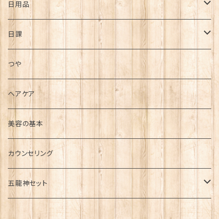
疾患
スキンケア・基礎化粧品
日用品
高血圧
疲れ・痛み
メイクアップ用品
バスアイテム
日課
糖尿病
腰痛
ストレス
大セレブシリーズ
その他
毎日の日課
つや
便秘
肩こり
美容
毎食前の日課
ヘアケア
花粉症
頭痛
シミ
若返り・健康維持
毎朝の日課
美容の基本
アトピー
シワ
カウンセリング
むくみ
五龍神セット
うつ・パニック
金龍セット