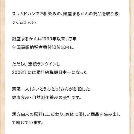
性 体質 波動 因果 解消 浄化 神的配合 八大龍王 水晶
スを。 ※効果には個人差があります。 斎藤一人 さいと
プアーティスト 大宇宙エネルギー療法 天国言葉 歩き
ポイント 龍眼 愛弟子 柴村恵美子 宮本真由美 舛岡は
うひとり 斉藤一人 ひとりさん 銀座まるかん まるかん
元気 ひざこし命 青汁酢 パニウツ元気 ワカスギール
スリムドカンでお馴染みの、銀座まるかんの商品を取り扱
なゑ みっちゃん先生 芦川裕子 千葉純一 宇野信行 遠
公式ショップ 正規店 正規品 専門店 日本漢方研究所
っております。
藤忠夫 金龍 水素 スイソムリエ 近未来メイクアドバイ
月間優良ショップ オンライン ショップ サプリ サプリメ
ザー 美開運メイクアップアーティスト 大宇宙エネルギ
ント 健康食品 元気 キレイ 美容 生活習慣 老化 喫煙
ー療法 天国言葉 歩き元気 ひざこし命 青汁酢 パニウ
飲酒 栄養不足 ストレス 紫外線 食品添加物 ペット 陽
銀座まるかんは1993年以来、毎年
ツ元気 ワカスギール
性 陰性 体質 波動 因果 解消 浄化 神的配合 八大龍王
全国高額納税者番付10位以内に
水晶 ポイント 龍眼 愛弟子 柴村恵美子 宮本真由美 舛
岡はなゑ みっちゃん先生 芦川裕子 千葉純一 宇野信
ただ1人 連続ランクインし
行 遠藤忠夫 金龍 水素 スイソムリエ 近未来メイクアド
2003年には累計納税額日本一になった
バイザー 美開運メイクアップアーティスト 大宇宙エネ
ルギー療法 天国言葉 歩き元気 ひざこし命 青汁酢 パ
ニウツ元気 ワカスギール
斎藤一人(さいとうひとり)さんが創設した
健康食品・自然派化粧品の会社です。
漢方由来の原料にこだわり、身体に優しい商品を生み出し
て続けています。