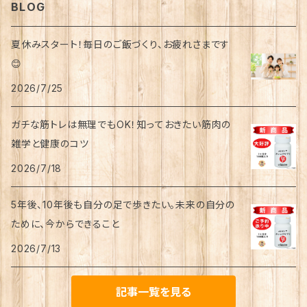
BLOG
冷え
青龍セット
夏休みスタート！毎日のご飯づくり、お疲れさまです
飛蚊症
😊
赤龍セット
2026/7/25
不眠
白龍セット
ガチな筋トレは無理でもOK！知っておきたい筋肉の
雑学と健康のコツ
黒龍セット
2026/7/18
5年後、10年後も自分の足で歩きたい。未来の自分の
ために、今からできること
2026/7/13
記事一覧を見る