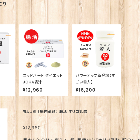
こり
ゴッドハート ダイエット
パワーアップ新登場【す
JOKA青汁
ごい若人】
¥12,960
¥16,200
ちょう龍 【腸内革命】 腸活 オリゴ乳酸
¥12,960