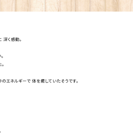
かん日本漢方研究所 製造販売元 (株)プロティア 販売事業者名 銀座まるかん専門店オーロラ 代表 篠
澤貴美枝 ～ 使用上のご注意 ～ ● 原材料を確認の上、食物アレルギーある方は お召し上がりになら
ないでください。 ● 体質に合わない場合は、ご利用を中止
いところに保管してください。 ● 妊娠中、授乳中、薬を服
 深く感動。
上、ご利用ください。 食生活は、主食、主菜、副菜を基本に、食事のバランスを。 ※効果には個人差があり
ます。 斎藤一人 さいとうひとり 斉藤一人 ひとりさん 銀座まるかん まるかん 公式ショップ 正規店 正規
。
品 専門店 日本漢方研究所 月間優良ショップ オンライン シ
た。
キレイ 美容 生活習慣 老化 喫煙 飲酒 栄養不足 ストレス 
波動 因果 解消 浄化 神的配合 八大龍王 水晶 ポイント 
ロラのエネルギーで 体を癒していたそうです。
なゑ みっちゃん先生 芦川裕子 千葉純一 宇野信行 遠藤忠
ドバイザー 美開運メイクアップアーティスト 大宇宙エネルギ
汁酢 パニウツ元気 ワカスギール
。