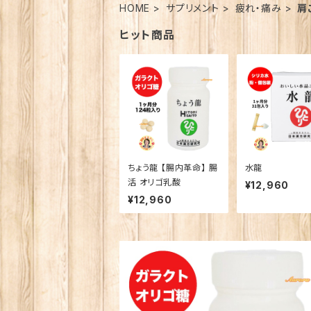
HOME
サプリメント
疲れ・痛み
肩
ヒット商品
ちょう龍 【腸内革命】 腸
水龍
活 オリゴ乳酸
¥12,960
¥12,960