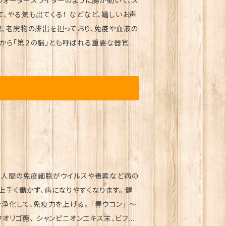
から「第２の脳」とも呼ばれる重要な器官で
菌の餌になる食物繊維などを取る」などの方
紋と同じで１人１人違いますので、その成分
」はどんな人の腸でも完全に働くことができ
抽出物、乳酸菌生產物質粉末(大豆.乳酸菌)ベ
ウ・ウコン混合エキス、乳酸菌(殺菌)、ユー
ース、ヒマワリレシチン、貝カルシウム、ケルセ
(原材料の一部に大豆、乳を含む) ～～
と、人間の免疫細胞がウイルスや毒素など病の
上手く働かず、病になりやすくなります。 健
りにならないでください。 ● 体質に合わな
手の届かないところに保管してください。 ●