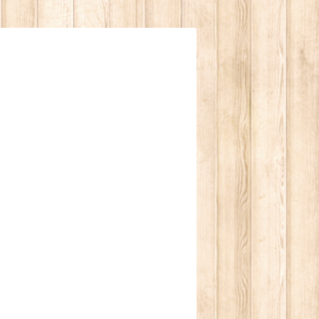
してください。 ● 小さなお子様の手の届かな
用されている方、通院中の方は医師に相談の
ョップ サプリ サプリメント 健康食品 元気
紫外線 食品添加物 ペット 陽性 陰性 体質
龍眼 愛弟子 柴村恵美子 宮本真由美 舛岡は
夫 金龍 水素 スイソムリエ 近未来メイクア
ー療法 天国言葉 歩き元気 ひざこし命 青