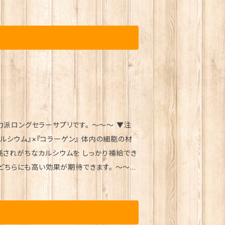
、ご利用ください。 食生活は、主
化ケイ素 ～～～ ▼免疫力を
（税別） 内容量 465粒（約1ヵ月分） ※1
 正規店 正規品 専門店 日本漢方研究所 月
康食品 元気 キレイ 美容 生活習慣 老化 喫
 陰性 体質 波動 因果 解消 浄化 神的配合
らないでください。 ● 体質に合わない場
由美 舛岡はなゑ みっちゃん先生 芦川裕子
かないところに保管してください。 ● 妊娠
未来メイクアドバイザー 美開運メイクアップ
ください。 食生活は、主食、主
ざこし命 青汁酢 パニウツ元気 ワカスギー
店 正規品 専門店 日本漢方研究所 月間優良
セラーサプリです。 ～～～ ▼注
 元気 キレイ 美容 生活習慣 老化 喫煙 飲酒
体質 波動 因果 解消 浄化 神的配合 八大龍
耗されがちなカルシウムを しっかり補給でき
舛岡はなゑ みっちゃん先生 芦川裕子 千葉純
ちらにも高い効果が期待できます。 ～～～
イクアドバイザー 美開運メイクアップアーティ
米胚芽抽出物、ヒジキ末、 塩化ナトリウ
 青汁酢 パニウツ元気 ワカスギール
ズス菌末、明日葉末、グルコサミン(エビ、カニ
い。 発売元 （株）銀座まる