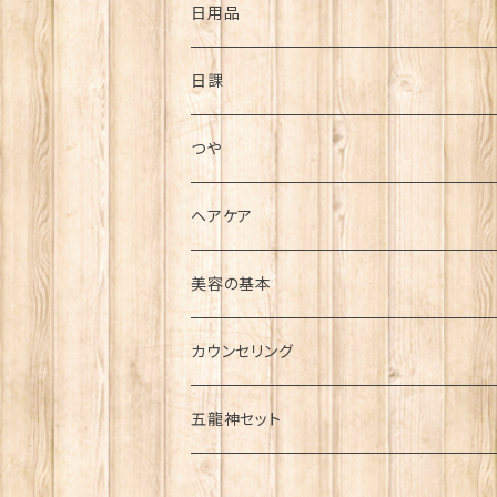
疾患
スキンケア・基礎化粧品
日用品
高血圧
疲れ・痛み
メイクアップ用品
バスアイテム
日課
糖尿病
腰痛
ストレス
大セレブシリーズ
その他
毎日の日課
つや
便秘
肩こり
美容
毎食前の日課
ヘアケア
花粉症
頭痛
シミ
若返り・健康維持
毎朝の日課
美容の基本
アトピー
シワ
カウンセリング
むくみ
五龍神セット
うつ・パニック
金龍セット