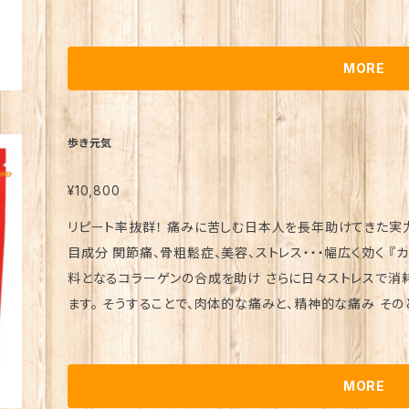
妊娠中、授乳中、薬を服用されている方、通院中の方は医師に相談の上
ズス菌末（乳成分を含む）/ 結晶セルロース、ショ糖脂肪酸エステル、二酸
食、主菜、副菜を基本に、食事のバランスを。 ※効果には個人差があります。 斎藤一人 さいとうひとり
最大限にまで引き上げる！ 『ワクワク命』 価格 10,000円
斉藤一人 ひとりさん 銀座まるかん まるかん 公式ショップ
日10～30粒を目安にお飲みください。 発売元 （株）銀座まるかん日本漢方研究所 製造販売元 (株)プ
MORE
間優良ショップ オンライン ショップ サプリ サプリメント 健
ロティア 販売事業者名 銀座まるかん専門店オーロラ 代表 篠澤貴美枝 ～ 使用上のご注意 ～ ● 原
煙 飲酒 栄養不足 ストレス 紫外線 食品添加物 ペット 陽性
材料を確認の上、食物アレルギーある方は お召し上がりにな
八大龍王 水晶 ポイント 龍眼 愛弟子 柴村恵美子 宮本真
合は、ご利用を中止してください。 ● 小さなお子様の手の届
歩き元気
千葉純一 宇野信行 遠藤忠夫 金龍 水素 スイソムリエ 近
中、授乳中、薬を服用されている方、通院中の方は医師に相談の上、ご利用
アーティスト 大宇宙エネルギー療法 天国言葉 歩き元気 ひ
菜、副菜を基本に、食事のバランスを。 ※効果には個人差があります。 斎藤一人 さいとうひとり 斉藤一
¥10,800
ル
人 ひとりさん 銀座まるかん まるかん 公式ショップ 正規
リピート率抜群！ 痛みに苦しむ日本人を長年助けてきた実力派ロング
ショップ オンライン ショップ サプリ サプリメント 健康食品
目成分 関節痛、骨粗鬆症、美容、ストレス・・・幅広く効く 『カルシウム』×『コラーゲン』 体内の細胞の材
栄養不足 ストレス 紫外線 食品添加物 ペット 陽性 陰性 
料となるコラーゲンの合成を助け さらに日々ストレスで消
王 水晶 ポイント 龍眼 愛弟子 柴村恵美子 宮本真由美 
ます。 そうすることで、肉体的な痛みと、精神的な痛み そのど
一 宇野信行 遠藤忠夫 金龍 水素 スイソムリエ 近未来メ
▼原材料名 コラーゲンペプチド、ミルクオリゴ糖、
スト 大宇宙エネルギー療法 天国言葉 歩き元気 ひざこし命
ム(自然塩)、サメ軟骨抽出物(コンドロイチン含有)、ビフィ
由来) ～～～ ▼飲めば違いがわかる！リピート率抜群の頼れる相棒 『歩き元気』 価格 10,000円（税
MORE
別） 内容量 約950粒（約1か月分） ※1日30～60粒を目安にお飲みくださ