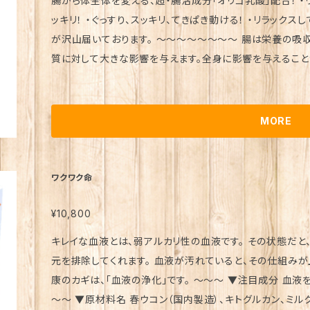
腸から体全体を変える、超・腸活成分「オリゴ乳酸」配合！ ・ウォータースライダーのように腸が動いて、ス
ッキリ！ ・ぐっすり、スッキリ、てきぱき動ける！ ・リラックスして、やる気も出てくる！ などなど、嬉しいお声
が沢山届いております。 ～～～～～～～～ 腸は栄養の吸収、老廃物の排出を担っており、免疫や血液の
質に対して大きな影響を与えます。全身に影響を与えること
す。 そんな腸をキレイにするために「善玉菌を取る」「善玉
法が一般的に行われます。 しかし腸内細菌のバランスは指
が合う人もいれば合わない人もいます。ですが「オリゴ乳酸
MORE
るスゴイ成分です♪ ～～～～～～～～ ▼原材料名 ガラクトオリゴ糖粉末(国内製造)、難消化性デキス
トリン、デキストリン、オリーブ果実エキス、バコバモニエラ
ニクスノキタケエキス末、トゥルシー抽出物、黒梅・ケイケット
ワクワク命
グレナ、黒コショウ オイル、ウコンエキス,乳酸、結晶セルロ
チン、加工デンプン、ショ糖脂肪酸エステル、微粒二酸化ケイ素、
¥10,800
～～～～～～ ▼内容量 124粒（約1ヶ月分） 発売元 （株）銀座まるかん日本漢方研究所 製造販売元
キレイな血液とは、弱アルカリ性の血液です。 その状態だ
(株)プロティア 販売事業者名 銀座まるかん専門店オーロラ 代表 篠澤貴美枝 ～ 使用上のご注意 ～
元を排除してくれます。 血液が汚れていると、その仕組みが
● 原材料を確認の上、食物アレルギーある方は お召し上が
康のカギは、「血液の浄化」です。 ～～～ ▼注目成分 血液を浄化して、免疫力を上げる。 「春ウコン」 ～
い場合は、ご利用を中止してください。 ● 小さなお子様の
～～ ▼原材料名 春ウコン（国内製造）、キトグルカン、ミルクオリゴ糖、 シャンピニオンエキス末、ビフィ