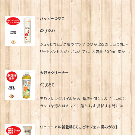
髪になります。 内容量 125ml 素材 水、セタノール、ベ
ウキ根エキス、トウニンエキス、ビターオレンジ果皮エ
く染めたい場合はシャンプー前に全体にブラシなどで、
ンジルアルコール、キャンデリラロウ、グリコール酸、ミ
キス、ドクダミエキス、ヒキオコシエキス、ビワ葉エキ
まんべんなく塗ってから、シャワーキャップなどをして少
ツロウ、リン酸、パルミトイルメチルタウリンNa、セテス-
ハッピーつやこ
ス、ブクリョウエキス、ヘチマエキス、ベニバナエキス、
し時間をおいてから洗い流してみて下さい。 髪をふく時
13、(C14-16)オレフィンスルホン酸Na、ミリスチン酸イ
ボタンエキス、ホップエキス、モモ葉エキス、ユキノシタ
などバスタオルに色がつきやすいので、専用に１枚ご用
ソプロピル、ステアリン酸グリセリル、キサンタンガム、
¥3,080
エキス、マドンナリリー根エキス、ヨクイニンエキス、ヨ
意されることをオススメします。 ※ 直接手で触ると、手
エトキシグリコール、アンモニア水、橙205、黒401、紫4
モギ葉エキス、ワレモコウエキス、アルテア根エキス、ア
にも色がついてしまう事がありますので 手袋やブラシ
01、赤106、ヘキシルデカノ—ル、メチルパラベン 発売
シュッとひとふき髪ツヤツヤ つやが出るのは当り前。ト
ルニカ花エキス、アロエエキス、イラクサ葉エキス、オト
などのご使用がオススメです。 毎日すれば、毎日ツヤの
元 （株）銀座まるかん日本漢方研究所 製造販売元
リートメント力がすごいんです。 内容量 200ml 素材 L
ギリソウエキス、オドリコソウエキス、オランダカラシエ
ある黒髪になります。 内容量 125ml 素材 水、セタノー
(株)プロティア 販売事業者名 銀座まるかん専門店オ
PG、ジメチコン、シクロメチコン、パーシック油、アルニ
キス、カミツレエキス、カラスムギ穀粒エキス、クインス
ル、ベンジルアルコール、キャンデリラロウ、グリコール
ーロラ 代表 篠澤貴美枝 ～ 使用上のご注意 ～ ●お
カ花エキス、モモ葉エキス、ローズマリーエキス、キダチ
シードエキス、クロレラエキス、クレマティスエキス、紅
酸、ミツロウ、リン酸、パルミトイルメチルタウリンNa、セ
大好きクリーナー
肌に異常が生じてないかよく注意して使用してくださ
アロエエキス-2、スクワラン、ミネラルオイル ～～～～
茶エキス、コムギ胚芽エキス、サボンソウエキス、フユボ
テス-13、(C14-16)オレフィンスルホン酸Na、ミリスチ
い。。 ● お肌に合わない時は、ご使用をおやめくださ
～～～～～～～～～～ （注）航空便に対応していませ
ダイジュ花エキス、セイヨウナツユキソウ花エキス、ス
ン酸イソプロピル、ステアリン酸グリセリル、キサンタン
¥3,850
い。 斎藤一人 さいとうひとり 斉藤一人 ひとりさん 銀
ん。 発売元 （株）銀座まるかん日本漢方研究所 製造販
ギナエキス、セイヨウキズタエキス、セイヨウニワトコエ
ガム、エトキシグリコール、アンモニア水、橙205、黒40
座まるかん まるかん 公式ショップ 正規店 正規品 専門
売元 (株)プロティア 販売事業者名 銀座まるかん専門
キス、セイヨウノコギリソウエキス、セイヨウハッカ葉エ
1、紫401、赤107、ヘキシルデカノ—ル、メチルパラベン
天然オレンジオイル配合、環境や肌にもやさしいのに
店 日本漢方研究所 オンライン ショップ コスメ 化粧品
店オーロラ 代表 篠澤貴美枝 ～ 使用上のご注意 ～
キス、セージ葉エキス、ゼニアオイエキス、ワイルドタイ
発売元 （株）銀座まるかん日本漢方研究所 製造販売元
ガンコな汚れはキレイに落とす。お掃除する時には欠
元気 キレイ 美容 生活習慣 老化 喫煙 飲酒 栄養不足
●お肌に異常が生じてないかよく注意して使用してくだ
ムエキス、ツボクサエキス、トウキンセンカ花エキス、カ
(株)プロティア 販売事業者名 銀座まるかん専門店オ
かせない1品です。 イロイロな物にも使える多目的洗
ストレス 紫外線 食品添加物 ペット 陽性 陰性 体質 波
さい。。 ● お肌に合わない時は、ご使用をおやめくださ
ニナバラ果実エキス、パセリエキス、ハマメリスエキス、
ーロラ 代表 篠澤貴美枝 ～ 使用上のご注意 ～ ●お
剤で、洗濯にも使えます。 内容量500ml 素材 天然オ
動 因果 解消 浄化 神的配合 八大龍王 水晶 ポイント
い。 斎藤一人 さいとうひとり 斉藤一人 ひとりさん 銀
リニューアル新登場【そこどけジェル歯みがき】
センチフォリアバラ花エキス、ブドウ葉エキス、ブッチャ
肌に異常が生じてないかよく注意して使用してくださ
レンジオイル(6%)、天然椰子油脂肪酸カリウム(純石
龍眼 愛弟子 柴村恵美子 宮本真由美 舛岡はなゑ みっ
座まるかん まるかん 公式ショップ 正規店 正規品 専門
ーブルームエキス、メリッサエキス、メリロートエキス、
い。。 ● お肌に合わない時は、ご使用をおやめくださ
鹸分30%)、エタノール(除菌剤)、炭酸カリウム(アルカ