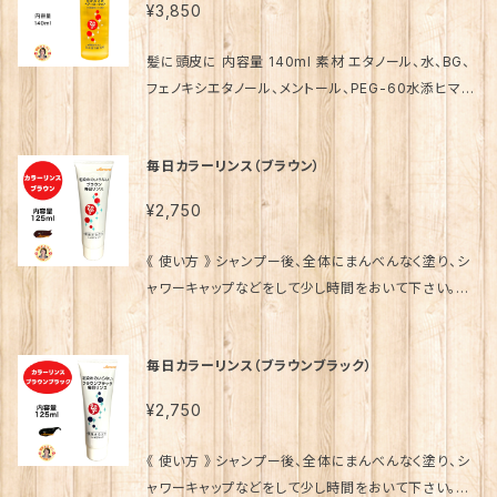
ティスト 大宇宙エネルギー療法 天国言葉 歩き元気 ひ
¥3,850
国言葉 歩き元気 ひざこし命 青汁酢 パニウツ元気 ワカ
ス、センブリエキス、ヒノキチオール、セリン、バントテン
ざこし命 青汁酢 パニウツ元気 ワカスギール
スギール
酸Ca、BG 発売元 （株）銀座まるかん日本漢方研究所
髪に頭皮に 内容量 140ml 素材 エタノール、水、BG、
製造販売元 太陽製薬(株) 販売事業者名 銀座まるかん
フェノキシエタノール、メントール、PEG-60水添ヒマシ
専門店オーロラ 代表 篠澤貴美枝 ～ 使用上のご注意
油、オレンジ油、海塩、センブリエキス、オタネニンジン
～ ●お肌に異常が生じてないかよく注意して使用して
エキス、塩化 K、塩化Mg、塩化Na、水酸化K、アセンヤ
ください。。 ● お肌に合わない時は、ご使用をおやめく
毎日カラーリンス（ブラウン）
クエキス、アマチャエキス、アシタバエキス、イチョウ葉
ださい。 斎藤一人 さいとうひとり 斉藤一人 ひとりさん
エキス、ウイキョウ果実エキス、ノイバラ果実エキス、オ
銀座まるかん まるかん 公式ショップ 正規店 正規品 専
¥2,750
ウゴンエキス、キハダ樹皮エキス、オウレン根エキス、オ
門店 日本漢方研究所 オンライン ショップ コスメ 化粧
オムギエキス、ガマ穂エキス、カワラヨモギエキス、キョ
品 元気 キレイ 美容 生活習慣 老化 喫煙 飲酒 栄養不
《 使い方 》 シャンプー後、全体にまんべんなく塗り、シ
ウニンエキス、クチナシエキス、クマザサエキス、クララ
足 ストレス 紫外線 食品添加物 ペット 陽性 陰性 体質
ャワーキャップなどをして少し時間をおいて下さい。早
エキス、マグワ根皮エキス、ゲンノショウコエキス、コウ
波動 因果 解消 浄化 神的配合 八大龍王 水晶 ポイン
く染めたい場合はシャンプー前に全体にブラシなどで、
ホネエキス、ゴボウ根エキス、コメヌカエキス、コンフリ
ト 龍眼 愛弟子 柴村恵美子 宮本真由美 舛岡はなゑ
まんべんなく塗ってから、シャワーキャップなどをして少
ーエキス、サイシンエキス、サンザシエキス、サンショウ
毎日カラーリンス（ブラウンブラック）
みっちゃん先生 芦川裕子 千葉純一 宇野信行 遠藤忠
し時間をおいてから洗い流してみて下さい。 髪をふく時
果実エキス、シイタケエキス、ジオウエキス、ムラサキ根
夫 金龍 水素 スイソムリエ 近未来メイクアドバイザー
などバスタオルに色がつきやすいので、専用に１枚ご用
エキス、シソ葉エキス、シャクヤク根エキス、ショウガ根
¥2,750
美開運メイクアップアーティスト 大宇宙エネルギー療
意されることをオススメします。 ※ 直接手で触ると、手
エキス、ヨーロッパシラカバ樹皮エキス、スイカズラ花
法 天国言葉 歩き元気 ひざこし命 青汁酢 パニウツ元
にも色がついてしまう事がありますので 手袋やブラシ
エキス、センキュウエキス、チャ葉エキス、チョウジエキ
《 使い方 》 シャンプー後、全体にまんべんなく塗り、シ
気 ワカスギール
などのご使用がオススメです。 毎日すれば、毎日明るい
ス、ウンシュウミカン果皮エキス、トウガラシエキス、ト
ャワーキャップなどをして少し時間をおいて下さい。早