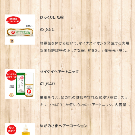
トコフェロール（ビタミンE)配合！ 内容量 31g 素材 ヒ
マシ油、ミツロウ、水添ヒマシ油、オリーブ果実油、ピー
びっくりした輪
ナッツ油、サフラワー油、トコフェロール、酢酸トコフェロ
ール、フキタンポポ花エキス、BG、水、キサントフィル 発
¥3,850
売元 （株）銀座まるかん日本漢方研究所 製造販売元
(株)プロティア 販売事業者名 銀座まるかん専門店オ
静電気を体から抜いて、マイナスイオンを発生する実用
ーロラ 代表 篠澤貴美枝 ～ 使用上のご注意 ～ ●お
新案特許取得のふしぎな輪。 約80cm 発売元 （株）銀
肌に異常が生じてないかよく注意して使用してくださ
座まるかん日本漢方研究所 販売事業者名 銀座まるか
い。。 ● お肌に合わない時は、ご使用をおやめくださ
ん専門店オーロラ 代表 篠澤貴美枝 斎藤一人 さいと
い。 斎藤一人 さいとうひとり 斉藤一人 ひとりさん 銀
セイケイヘアートニック
うひとり 斉藤一人 ひとりさん 銀座まるかん まるかん
座まるかん まるかん 公式ショップ 正規店 正規品 専門
公式ショップ 正規店 正規品 専門店 日本漢方研究所
店 日本漢方研究所 オンライン ショップ コスメ 化粧品
¥2,640
オンライン ショップ コスメ 化粧品 元気 キレイ 美容 生
元気 キレイ 美容 生活習慣 老化 喫煙 飲酒 栄養不足
活習慣 老化 喫煙 飲酒 栄養不足 ストレス 紫外線 食
ストレス 紫外線 食品添加物 ペット 陽性 陰性 体質 波
栄養を与え、髪の毛の健康を守れる頭皮状態に。 スッ
品添加物 ペット 陽性 陰性 体質 波動 因果 解消 浄化
動 因果 解消 浄化 神的配合 八大龍王 水晶 ポイント
キリ、さっぱりした使い心地のヘアートニック。 内容量 1
神的配合 八大龍王 水晶 ポイント 龍眼 愛弟子 柴村恵
龍眼 愛弟子 柴村恵美子 宮本真由美 舛岡はなゑ みっ
20ml 素材 エタノール、水、PG、香料、トウガラシエキ
美子 宮本真由美 舛岡はなゑ みっちゃん先生 芦川裕
ちゃん先生 芦川裕子 千葉純一 宇野信行 遠藤忠夫 金
ス、メントール、ピリドキシンHCI、PEG-60水添ヒマシ
子 千葉純一 宇野信行 遠藤忠夫 金龍 水素 スイソムリ
めがみさまヘアーローション
龍 水素 スイソムリエ 近未来メイクアドバイザー 美開
油、レゾルシン、シルクエキス、セイヨウハッカエキス、
エ 近未来メイクアドバイザー 美開運メイクアップアー
運メイクアップアーティスト 大宇宙エネルギー療法 天
ポリソルベート80、オレス-8リン酸Na、アルテアエキ