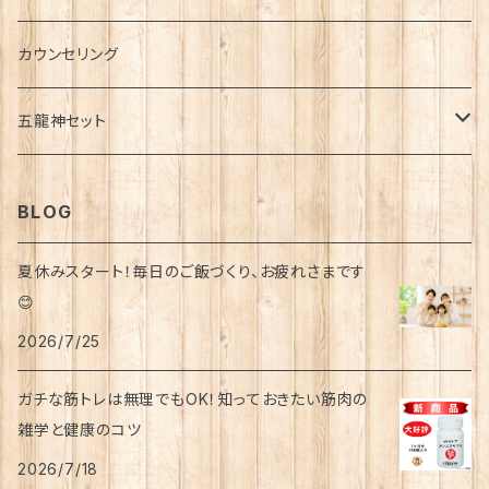
アトピー
シワ
カウンセリング
むくみ
五龍神セット
うつ・パニック
金龍セット
BLOG
冷え
青龍セット
夏休みスタート！毎日のご飯づくり、お疲れさまです
飛蚊症
😊
赤龍セット
2026/7/25
不眠
白龍セット
ガチな筋トレは無理でもOK！知っておきたい筋肉の
雑学と健康のコツ
黒龍セット
2026/7/18