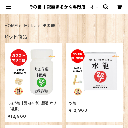
その他 | 銀座まるかん専門店 オー
ロラ
HOME
日用品
その他
ヒット商品
ちょう龍 【腸内革命】 腸活 オリ
水龍
ゴ乳酸
¥12,960
¥12,960