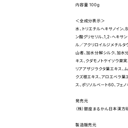
内容量 100g
＜全成分表示＞
水、トリエチルヘキサノイン、
ン酸グリセリル、1,2-ヘキ
ル／アクリロイルジメチルタウ
山者、加水分解シルク、加水
キス、クダモノトケイソウ果実
リアアザジラクタ葉エキス、ム
クズ根エキス、アロエベラ葉
ス、ポリソルベート60、フェ
発売元
（株）銀座まるかん日本漢方
製造販売元