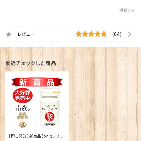
通報する
レビュー
(64)
最近チェックした商品
【即日発送】新商品【ohセレブ キ
ンニクサプリ】5粒/日 １ヶ月分