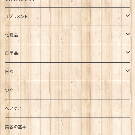
サプリメント
ダイエット
化粧品
疾患
スキンケア・基礎化粧品
日用品
高血圧
疲れ・痛み
メイクアップ用品
バスアイテム
日課
糖尿病
腰痛
ストレス
大セレブシリーズ
その他
毎日の日課
つや
便秘
肩こり
美容
毎食前の日課
ヘアケア
花粉症
頭痛
シミ
若返り・健康維持
毎朝の日課
美容の基本