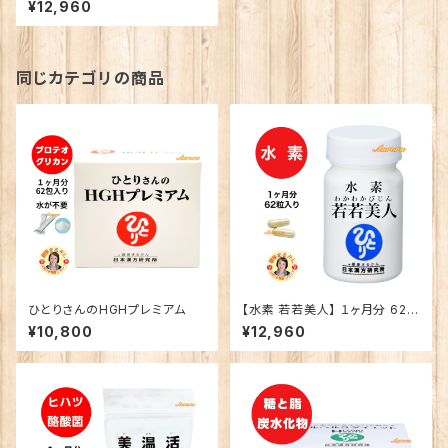
¥12,960
同じカテゴリの商品
ひとりさんのHGHプレミアム
【水素 若若美人】 １ヶ月分 62粒
入り 2粒/日 新商品 水素カプセ
¥10,800
¥12,960
ル すいそ わかわかびじん 悪玉
活性酸素