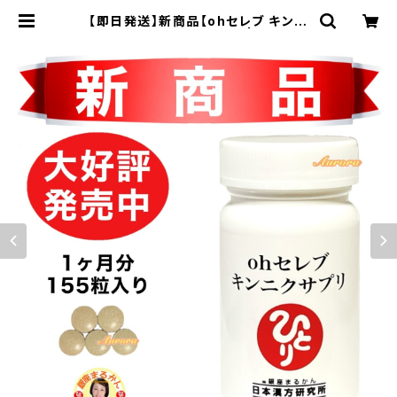
【即日発送】新商品【ohセレブ キンニ
クサプリ】5粒/日 １ヶ月分 | 銀座まる
かん専門店 オーロラ