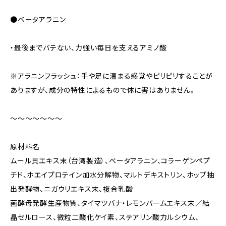
●ベータアラニン
・最後までバテない、力強い毎日を支えるアミノ酸
※アラニンフラッシュ：手や足に温まる感覚やピリピリすることが
ありますが、成分の特性によるもので体に害はありません。
～～～～～～～
原材料名
ムール貝エキス末（台湾製造）、ベータアラニン、コラーゲンペプ
チド、ホエイプロテイン加水分解物、マルトデキストリン、ホップ抽
出発酵物、ニガウリエキス末、複合乳酸
菌酵母発酵生産物質、タイマツバナ・レモンバームエキス末／結
晶セルロース、微粒二酸化ケイ素、ステアリン酸力ルシウム、