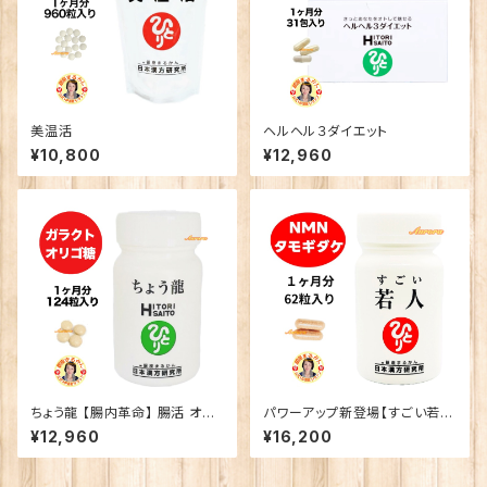
美温活
ヘルヘル３ダイエット
¥10,800
¥12,960
ちょう龍 【腸内革命】 腸活 オリ
パワーアップ新登場【すごい若
ゴ乳酸
人】
¥12,960
¥16,200