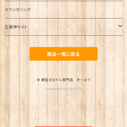
アトピー
シワ
カウンセリング
むくみ
五龍神セット
うつ・パニック
金龍セット
冷え
商品一覧に戻る
青龍セット
飛蚊症
赤龍セット
© 銀座まるかん専門店 オーロラ
不眠
Powered by
白龍セット
黒龍セット