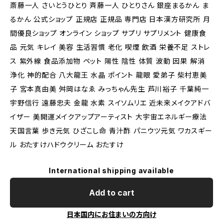
斎藤一人 さいとうひとり 斉藤一人 ひとりさん 銀座まるかん ま
るかん 公式ショップ 正規店 正規品 専門店 日本漢方研究所 月
間優良ショップ オンライン ショップ サプリ サプリメント 健康食
品 元気 キレイ 美容 生活習慣 老化 喫煙 飲酒 栄養不足 ストレ
ス 紫外線 食品添加物 ペット 陽性 陰性 体質 波動 因果 解消
浄化 神的配合 八大龍王 水晶 ポイント 龍眼 愛弟子 柴村恵美
子 宮本真由美 舛岡はなゑ みっちゃん先生 芦川裕子 千葉純一
宇野信行 遠藤忠夫 金龍 水素 スイソムリエ 近未来メイクアドバ
イザー 美開運メイクアップアーティスト 大宇宙エネルギー療法
天国言葉 歩き元気 ひざこし命 青汁酢 パニウツ元気 ワカスギー
ル おたすけハドウクリーム おたすけ
International shipping available
Add to cart
日本国内にお住まいの方向け