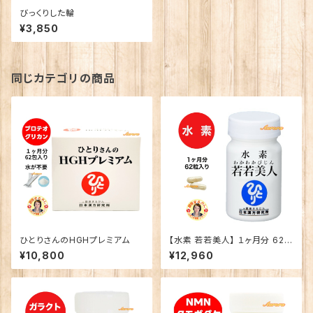
びっくりした輪
¥3,850
同じカテゴリの商品
ひとりさんのHGHプレミアム
【水素 若若美人】 １ヶ月分 62粒
入り 2粒/日 新商品 水素カプセ
¥10,800
¥12,960
ル すいそ わかわかびじん 悪玉
活性酸素