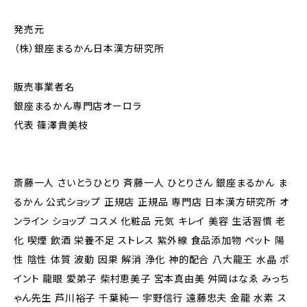
発売元
（株）銀座まるかん日本漢方研究所
販売事業者名
銀座まるかん専門店オーロラ
代表 篠澤貴美枝
斎藤一人 さいとうひとり 斉藤一人 ひとりさん 銀座まるかん ま
るかん 公式ショップ 正規店 正規品 専門店 日本漢方研究所 オ
ンライン ショップ コスメ 化粧品 元気 キレイ 美容 生活習慣 老
化 喫煙 飲酒 栄養不足 ストレス 紫外線 食品添加物 ペット 陽
性 陰性 体質 波動 因果 解消 浄化 神的配合 八大龍王 水晶 ポ
イント 龍眼 愛弟子 柴村恵美子 宮本真由美 舛岡はなゑ みっち
ゃん先生 芦川裕子 千葉純一 宇野信行 遠藤忠夫 金龍 水素 ス