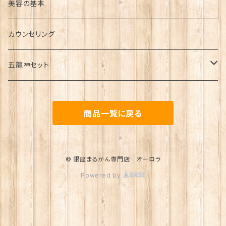
シミ
若返り・健康維持
毎朝の日課
美容の基本
アトピー
シワ
カウンセリング
むくみ
五龍神セット
うつ・パニック
金龍セット
冷え
商品一覧に戻る
青龍セット
飛蚊症
赤龍セット
© 銀座まるかん専門店 オーロラ
不眠
Powered by
白龍セット
黒龍セット