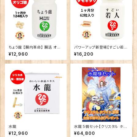
ちょう龍 【腸内革命】 腸活 オリ
パワーアップ新登場【すごい若
ゴ乳酸
人】
¥12,960
¥16,200
水龍
水龍 5個セット【クリスタル ホワ
イト絵画プレゼント】
¥12,960
¥64,800