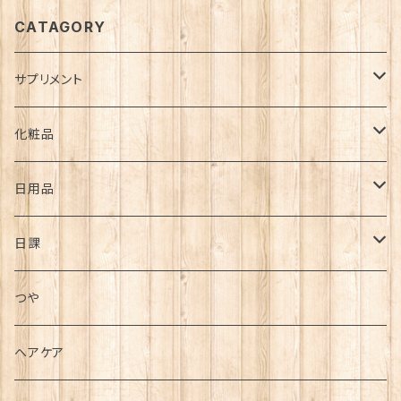
CATAGORY
サプリメント
ダイエット
化粧品
疾患
スキンケア・基礎化粧品
日用品
高血圧
疲れ・痛み
メイクアップ用品
バスアイテム
日課
糖尿病
腰痛
ストレス
大セレブシリーズ
その他
毎日の日課
つや
便秘
肩こり
美容
毎食前の日課
ヘアケア
花粉症
頭痛