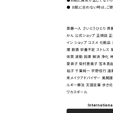
●お肌に異常が生じてないか
● お肌に合わない時は、ご
斎藤一人 さいとうひとり 斉
かん 公式ショップ 正規店 
イン ショップ コスメ 化粧品
煙 飲酒 栄養不足 ストレス 
体質 波動 因果 解消 浄化 
愛弟子 柴村恵美子 宮本真由
裕子 千葉純一 宇野信行 遠
来メイクアドバイザー 美開運
ルギー療法 天国言葉 歩き元
ワカスギール
Internationa