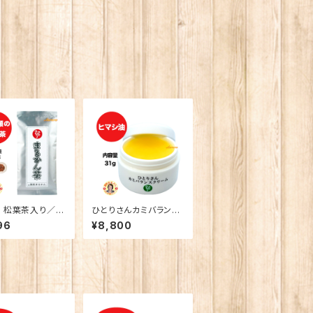
 松葉茶入り／ま
ひとりさんカミバランス
茶
クリーム
96
¥8,800