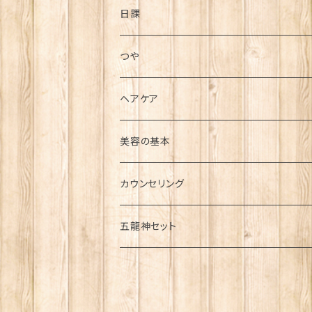
高血圧
疲れ・痛み
メイクアップ用品
バスアイテム
日課
糖尿病
腰痛
ストレス
大セレブシリーズ
その他
毎日の日課
つや
便秘
肩こり
美容
毎食前の日課
ヘアケア
花粉症
頭痛
シミ
若返り・健康維持
毎朝の日課
美容の基本
アトピー
シワ
カウンセリング
むくみ
五龍神セット
うつ・パニック
金龍セット
冷え
青龍セット