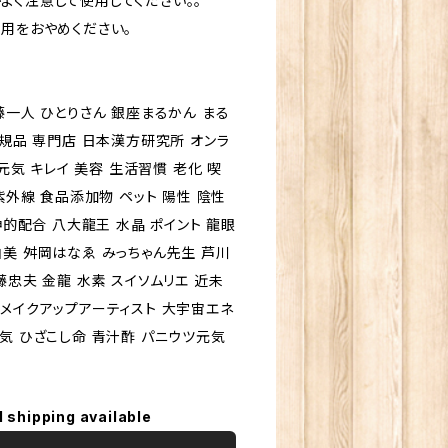
よく注意して使用してください。。
使用をおやめください。
藤一人 ひとりさん 銀座まるかん まる
正規品 専門店 日本漢方研究所 オンラ
 元気 キレイ 美容 生活習慣 老化 喫
紫外線 食品添加物 ペット 陽性 陰性
神的配合 八大龍王 水晶 ポイント 龍眼
美 舛岡はなゑ みっちゃん先生 芦川
藤忠夫 金龍 水素 スイソムリエ 近未
メイクアップアーティスト 大宇宙エネ
気 ひざこし命 青汁酢 パニウツ元気
l shipping available