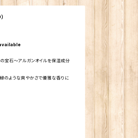
り）
available
コの宝石～アルガンオイルを保湿成分
新緑のような爽やかさで優雅な香りに