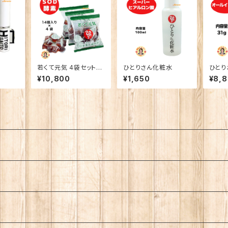
若くて元気 4袋セット
ひとりさん化粧水
ひとり
（約１ヶ月分）
ーム
¥10,800
¥1,650
¥8,