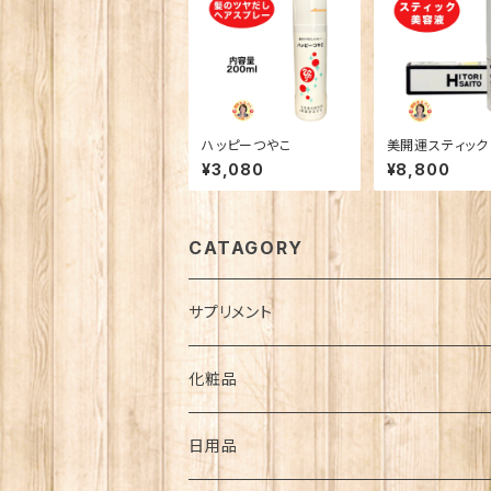
ハッピーつやこ
美開運スティック
¥3,080
¥8,800
CATAGORY
サプリメント
ダイエット
化粧品
疾患
スキンケア・基礎化粧品
日用品