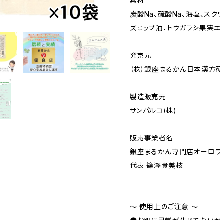
素材
炭酸Na、硫酸Na、海塩、ス
ズヒップ油、トウガラシ果実エ
発売元
（株）銀座まるかん日本漢方
製造販売元
サンパルコ(株)
販売事業者名
銀座まるかん専門店オーロ
代表 篠澤貴美枝
～ 使用上のご注意 ～