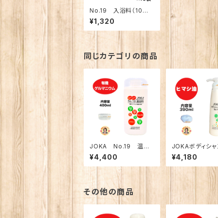
No.19 入浴料（10個
入り）
¥1,320
同じカテゴリの商品
JOKA No.19 温浴
JOKAボディシ
料
No.19
¥4,400
¥4,180
その他の商品