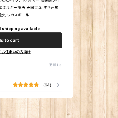
 近未来メイクアドバイザー 美開運メイ
エネルギー療法 天国言葉 歩き元気
元気 ワカスギール
l shipping available
d to cart
にお住まいの方向け
通報する
(64)