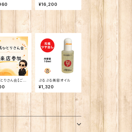
リゴ乳酸
ごい若人】
960
¥16,200
とりさん会【ご来
ぷるぷる美容オイル
加】
00
¥1,320