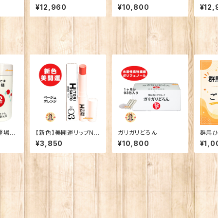
分 62粒入り 2粒/日 新
活 オ
¥12,960
¥10,800
¥12,
商品 水素カプセル すい
そ わかわかびじん 悪玉
活性酸素
登場】
【新色】美開運リップNo
ガリガリどろん
群馬ひ
3
店 参
¥3,850
¥10,800
¥1,0