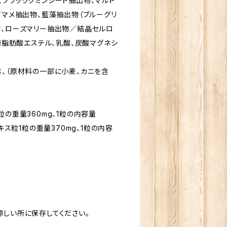
、ブラッククミンシード抽出物、マルト
ゴマメ抽出物、藍藻抽出物（ブルーグリ
物、ローズマリー抽出物／結晶セルロ
ョ糖脂肪酸エステル、乳酸、炭酸マグネシ
素、（原材料の一部に小麦、カニを含
粒1粒の重量360mg、1粒の内容量
エキス粒1粒の重量370mg、1粒の内容
涼しい所に保存してください。