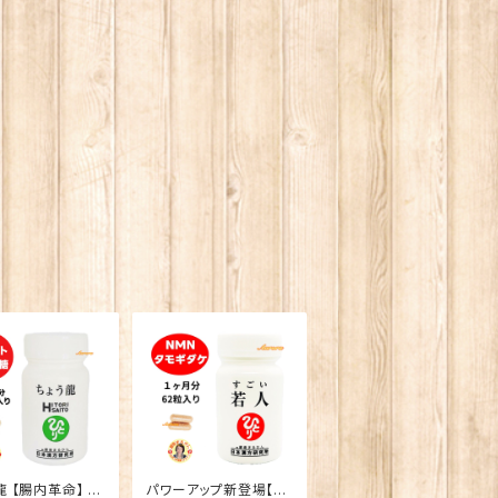
龍 【腸内革命】 腸
パワーアップ新登場【す