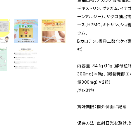
葉抽出物、アカシア食物繊維
デキストリン、グァガム、イナ
ーンアルジー）、ザクロ抽出
ース、HPMC、キトサン、シ
ウム、
Bカロテン、微粒二酸化ケイ
む）
内容量：34.1g（1.1g（酵母
300mg)✕1粒、（穀物発酵
量300mg）✕2粒）
/包x31包
賞味期限：欄外側面に記載
保存方法：直射日光を避け、