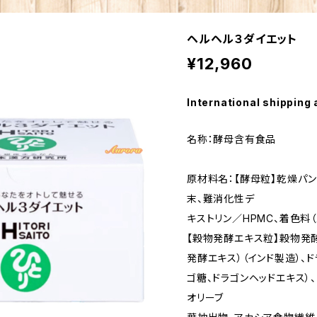
ヘルヘル３ダイエット
¥12,960
International shipping 
名称：酵母含有食品
原材料名：【酵母粒】乾燥パン
末、難消化性デ
キストリン／HPMC、着色料
【穀物発酵エキス粒】穀物発
発酵エキス）（インド製造）、
ゴ糖、ドラゴンヘッドエキス）
オリーブ