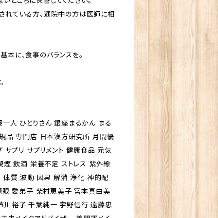
ないところに保管してください。
用されている方、通院中の方は医師に相
基本に、食事のバランスを。
。
藤一人 ひとりさん 銀座まるかん まる
正規品 専門店 日本漢方研究所 月間優
プ サプリ サプリメント 健康食品 元気
喫煙 飲酒 栄養不足 ストレス 紫外線
 体質 波動 因果 解消 浄化 神的配
 龍眼 愛弟子 柴村恵美子 宮本真由美
芦川裕子 千葉純一 宇野信行 遠藤忠