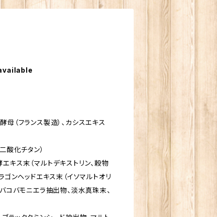
available
酵母（フランス製造）、カシスエキス
（二酸化チタン）
酵エキス末（マルトデキストリン、穀物
ドラゴンヘッドエキス末（イソマルトオリ
、バコバモニエラ抽出物、淡水真珠末、