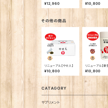
セレブ キンニクサプリ】
ミアム
¥12,960
¥10,800
5粒/日 １ヶ月分
その他の商品
リニューアル【やせ人】
リニューアル【新
眼髪様
¥10,800
¥10,800
CATAGORY
サプリメント