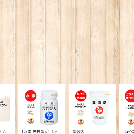
Hプレ
【水素 若若美人】 １ヶ月
美温活
ちょう