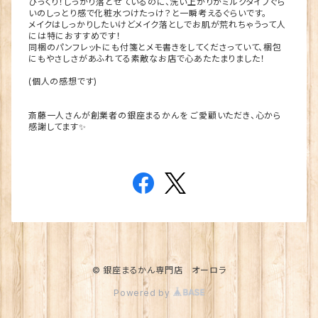
びっくり！しっかり落とせているのに、洗い上がりがミルクタイプぐら
いのしっとり感で化粧水つけたっけ？と一瞬考えるぐらいです。
メイクはしっかりしたいけどメイク落としでお肌が荒れちゃうって人
には特におすすめです！
同梱のパンフレットにも付箋とメモ書きをしてくださっていて、梱包
にもやさしさがあふれてる素敵なお店で心あたたまりました！
(個人の感想です)
斎藤一人さんが創業者の銀座まるかんを ご愛顧いただき、心から
感謝してます✨
© 銀座まるかん専門店 オーロラ
Powered by