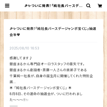
🎉✨ついに発表！「純社長バースデー
ジャンボ宝くじ」抽選会🎯💖 | 銀座ま
るかん専門店 オーロラ
🎉✨ついに発表！「純社長バースデージャンボ宝くじ」抽選
会🎯💖
2025/08/10 16:53
感謝してます♪
銀座まるかん専門店オーロラスタッフの亜矢です。
銀座まるかん創設者・斎藤一人さんの直弟子である
千葉純一社長が、自身の誕生月に開催してくれた特別企
画…
🌟 「純社長バースデージャンボ宝くじ」 🌟
8月8日、その運命の抽選会が、ついに行われまし
た〜〜〜‼️✨
⸻