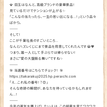
💎 目玉はなんと、高級ブランドの豪華景品！
見ているだけでテンションが上がる✨
「こんなの当たったら、一生の思い出になる…！」という品々
ばかり。
⸻
そして！
ここが千葉社長のすごいところ…
なんとハズレくじにまで景品を用意してくれたんです😭💖
つまり、誰一人として手ぶらでは帰らせない！
まさに“愛の大盤振る舞い”ですね✨
⸻
🎯 当選番号はこちらでチェック！ 🎯
https://takarakuji2025.hp.peraichi.com
「え…これ私の番号！？😍」
そんな奇跡の瞬間が、あなたを待っているかもしれませ
ん…！
⸻
今年の運気を爆上げしたい人は、この結果を見てワクワク