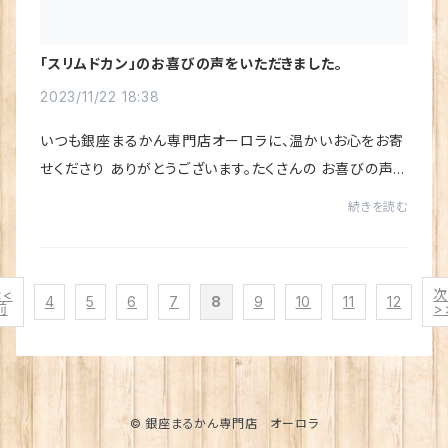
「スリムドカン」のお喜びの声をいただきました。
2023/11/22 18:38
いつも銀座まるかん専門店オーロラに、温かいお心をお寄
せくださり ありがとうございます。たくさんの お喜びの声を
いただき、心から感謝しています♪楽天市場店にいただい
続きを読む
たレビュー（お喜びの声）を ご紹介させ...
<<
4
5
6
7
8
9
10
11
12
前
>
© 銀座まるかん専門店 オーロラ