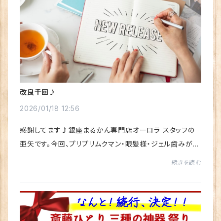
改良千回♪
2026/01/18 12:56
感謝してます♪銀座まるかん専門店オーロラ スタッフの
亜矢です。今回、プリプリムクマン・眼髪様・ジェル歯みがき
が リニューアルされました！⸻一人さんが大切にしてい
続きを読む
る言葉改良千回成功に至る今が最高今が最低⸻...