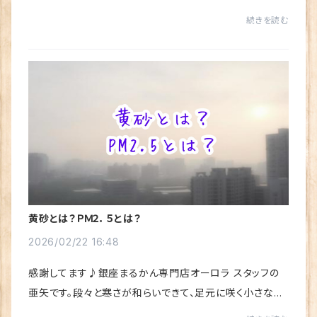
のひとりさんのお言葉は――「はつ恋がにあう」なんて、軽やか
続きを読む
で、あたたかい響きでしょう。“初恋”...
黄砂とは？ＰＭ２．５とは？
2026/02/22 16:48
感謝してます♪銀座まるかん専門店オーロラ スタッフの
亜矢です。段々と寒さが和らいできて、足元に咲く小さな花
を見つけては、春の訪れを感じています🌸これから春先