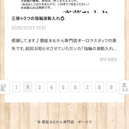
三徳✨3つの指輪波動入れ💍
2025/12/07 12:51
感謝してます♪銀座まるかん専門店オーロラスタッフの亜
矢です。前回お知らせさせていただいた「指輪の波動入れ」
✨すでに波動入れしていただいた方たちからは、お喜びの
続きを読む
声がジャンジャン届いています(≧▽≦)♪・何々...
<<
次
1
2
3
4
5
6
7
8
9
前
>>
© 銀座まるかん専門店 オーロラ